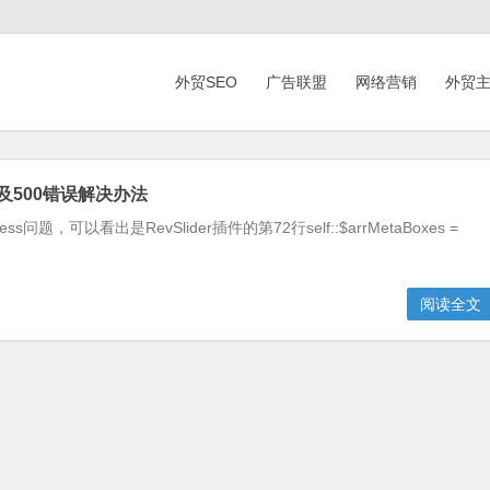
外贸SEO
广告联盟
网络营销
外贸
空白及500错误解决办法
可以看出是RevSlider插件的第72行self::$arrMetaBoxes =
阅读全文