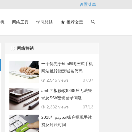
设置菜单
主机
网络工具
学习总结
推荐文章
网络营销
一个优先于html5响应式手机
网站跳转指定域名代码
2,545 views
07/07
amh面板修改8888后无法登
录及SSh密钥登录问题
2,332 views
07/13
2018年paypal账户提现手续
费及到账时间