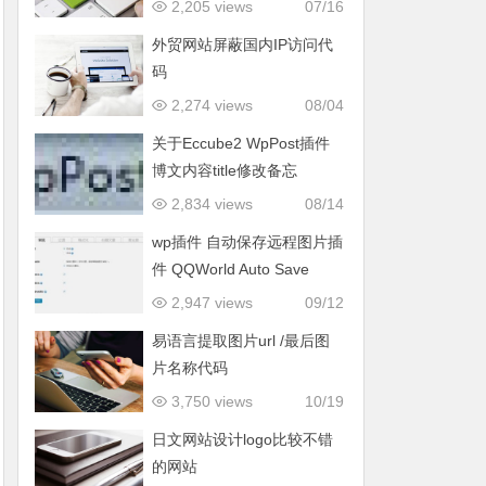
2,205 views
07/16
外贸网站屏蔽国内IP访问代
码
2,274 views
08/04
关于Eccube2 WpPost插件
博文内容title修改备忘
2,834 views
08/14
wp插件 自动保存远程图片插
件 QQWorld Auto Save
Images
2,947 views
09/12
易语言提取图片url /最后图
片名称代码
3,750 views
10/19
日文网站设计logo比较不错
的网站