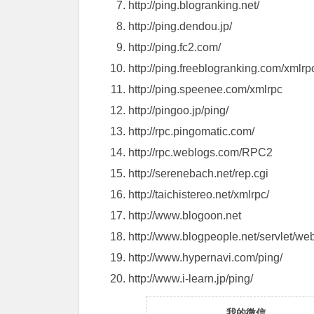
http://ping.blogranking.net/
http://ping.dendou.jp/
http://ping.fc2.com/
http://ping.freeblogranking.com/xmlrp
http://ping.speenee.com/xmlrpc
http://pingoo.jp/ping/
http://rpc.pingomatic.com/
http://rpc.weblogs.com/RPC2
http://serenebach.net/rep.cgi
http://taichistereo.net/xmlrpc/
http://www.blogoon.net
http://www.blogpeople.net/servlet/w
http://www.hypernavi.com/ping/
http://www.i-learn.jp/ping/
我的微信