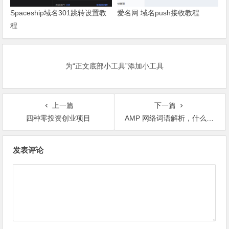
Spaceship域名301跳转设置教
爱名网 域名push接收教程
程
为“正文底部小工具”添加小工具
上一篇
下一篇
四种零投资创业项目
AMP 网络词语解析，什么意思？这里为您一一解答
文
发表评论
章
导
航