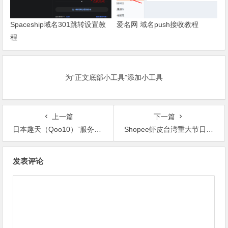
Spaceship域名301跳转设置教
爱名网 域名push接收教程
程
为“正文底部小工具”添加小工具
上一篇
下一篇
日本趣天（Qoo10）”服务手续费改定通知（日本国外发送订单）”
Shopee虾皮台湾重大节日日历
文
发表评论
章
导
航